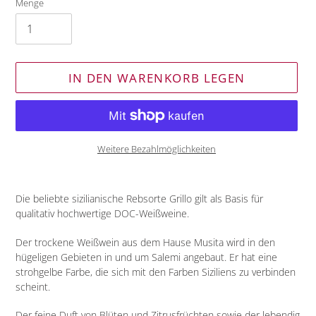
Menge
IN DEN WARENKORB LEGEN
Weitere Bezahlmöglichkeiten
Produkt
wird
Die beliebte sizilianische Rebsorte Grillo gilt als Basis für
zum
qualitativ hochwertige DOC-Weißweine.
Warenkorb
hinzugefügt
Der trockene Weißwein aus dem Hause Musita wird in den
hügeligen Gebieten in und um Salemi angebaut. Er hat eine
strohgelbe Farbe, die sich mit den Farben Siziliens zu verbinden
scheint.
Der feine Duft von Blüten und Zitrusfrüchten sowie der lebendig