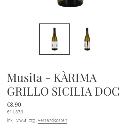
Musita - KÀRIMA
GRILLO SICILIA DOC
Normaler
€8,90
pro
Preis
Einzelpreis
€11,87
/
l
inkl. MwSt. zzgl.
Versandkosten