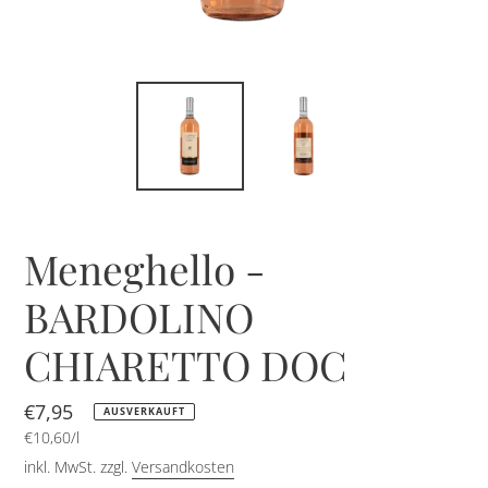
Meneghello -
BARDOLINO
CHIARETTO DOC
Normaler
€7,95
AUSVERKAUFT
pro
Preis
Einzelpreis
€10,60
/
l
inkl. MwSt. zzgl.
Versandkosten