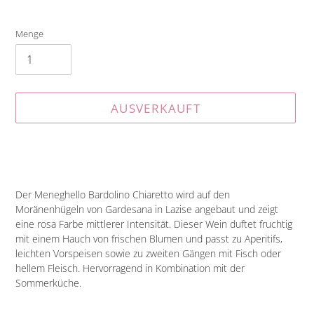
Menge
AUSVERKAUFT
Produkt
wird
zum
Warenkorb
Der Meneghello Bardolino Chiaretto wird auf den
hinzugefügt
Moränenhügeln von Gardesana in Lazise angebaut und zeigt
eine rosa Farbe mittlerer Intensität. Dieser Wein duftet fruchtig
mit einem Hauch von frischen Blumen und passt zu Aperitifs,
leichten Vorspeisen sowie zu zweiten Gängen mit Fisch oder
hellem Fleisch. Hervorragend in Kombination mit der
Sommerküche.