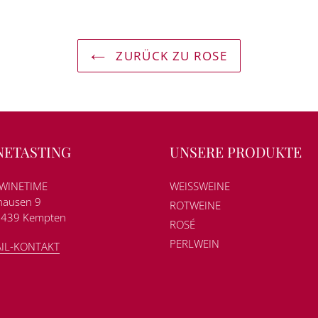
ZURÜCK ZU ROSE
NETASTING
UNSERE PRODUKTE
WINETIME
WEISSWEINE
ausen 9
ROTWEINE
7439 Kempten
ROSÉ
PERLWEIN
IL-KONTAKT