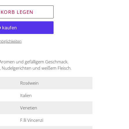
NKORB LEGEN
möglichkeiten
n Aromen und gefälligem Geschmack.
 Nudelgerichten und weißem Fleisch.
Roséwein
Italien
Venetien
F.lli Vincenzi