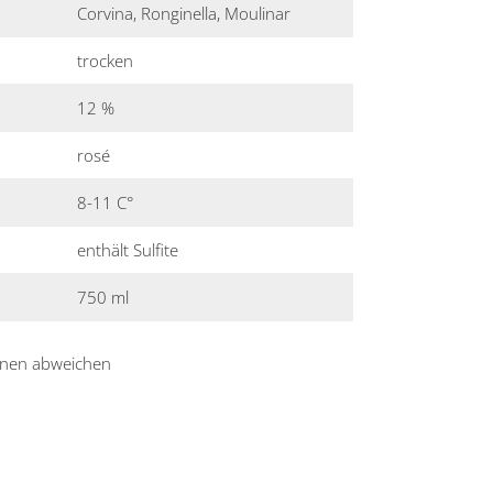
Corvina, Ronginella, Moulinar
trocken
12 %
rosé
8-11 C°
enthält Sulfite
750 ml
nnen abweichen