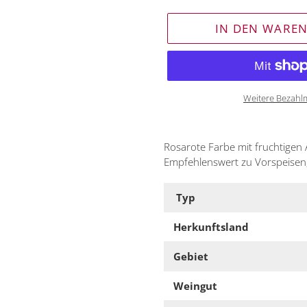
IN DEN WARE
Weitere Bezahl
Produkt
wird
Rosarote Farbe mit fruchtige
zum
Empfehlenswert zu Vorspeisen,
Warenkorb
hinzugefügt
Typ
Herkunftsland
Gebiet
Weingut