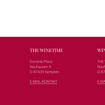
THE WINETIME
WI
Dominik Pfanz
THE 
Neuhausen 9
Neuh
D-87439 Kempten
D-8
E-MAIL-KONTAKT
E-MA