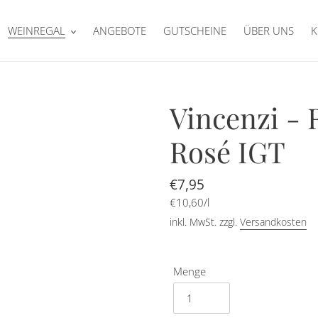
WEINREGAL
ANGEBOTE
GUTSCHEINE
ÜBER UNS
K
Vincenzi 
Rosé IGT
Normaler
€7,95
pro
Preis
Einzelpreis
€10,60
/
l
inkl. MwSt. zzgl.
Versandkosten
Menge