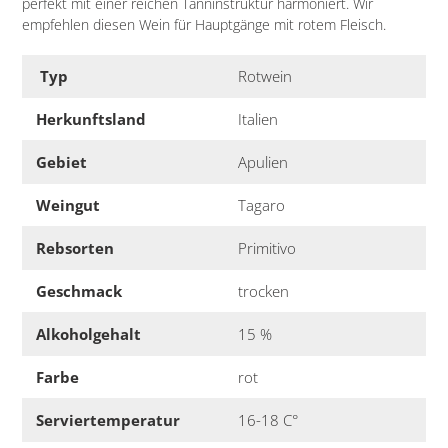
perfekt mit einer reichen Tanninstruktur harmoniert. Wir
empfehlen diesen Wein für Hauptgänge mit rotem Fleisch.
Typ
Rotwein
Herkunftsland
Italien
Gebiet
Apulien
Weingut
Tagaro
Rebsorten
Primitivo
Geschmack
trocken
Alkoholgehalt
15 %
Farbe
rot
Serviertemperatur
16-18 C°