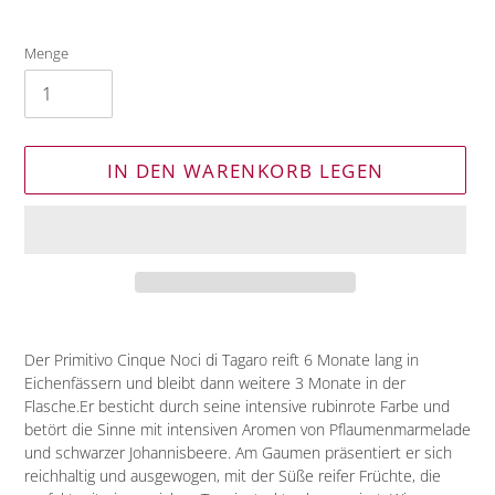
Menge
IN DEN WARENKORB LEGEN
Produkt
wird
Der Primitivo Cinque Noci di Tagaro
reift 6 Monate lang in
zum
Eichenfässern und bleibt dann weitere 3 Monate in der
Warenkorb
Flasche.Er
besticht durch seine intensive rubinrote Farbe und
hinzugefügt
betört die Sinne mit intensiven Aromen von Pflaumenmarmelade
und schwarzer Johannisbeere. Am Gaumen präsentiert er sich
reichhaltig und ausgewogen, mit der Süße reifer Früchte, die