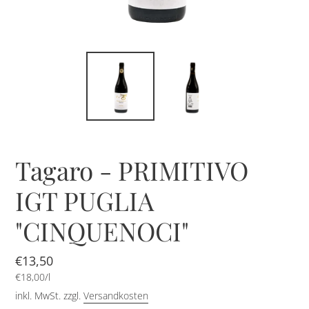
Tagaro - PRIMITIVO
IGT PUGLIA
"CINQUENOCI"
Normaler
€13,50
pro
Preis
Einzelpreis
€18,00
/
l
inkl. MwSt. zzgl.
Versandkosten