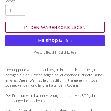
Menge
IN DEN WARENKORB LEGEN
Weitere Bezahlmöglichkeiten
Produkt
wird
Der Poppone aus der Friaul Region in jugendlichem Design
zum
bezogen auf die Flasche zeigt eine leuchtende rubinrote Farbe
Warenkorb
im Glas. Dieser Wein ist leicht süßlich mit angenehm, frisch
hinzugefügt
schmeckendem und lang anhaltendem Abgang.
Der Premiumwein hat ein Alterungspotential von 8/10 Jahren
oder länger bei idealer Lagerung.
Wir empfehlen diesen Wein zu dunklen Fleischsorten, als