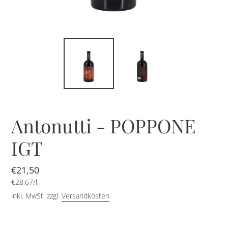
Antonutti - POPPONE
IGT
Normaler
€21,50
pro
Preis
Einzelpreis
€28,67
/
l
inkl. MwSt. zzgl.
Versandkosten