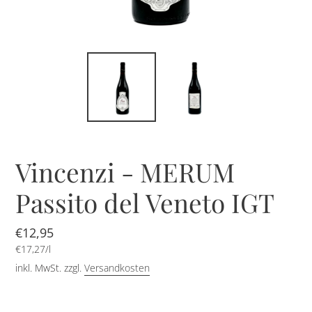
Vincenzi - MERUM
Passito del Veneto IGT
Normaler
€12,95
pro
Preis
Einzelpreis
€17,27
/
l
inkl. MwSt. zzgl.
Versandkosten