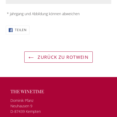
* Jahrgang und Abbildung können abweichen
AUF
TEILEN
FACEBOOK
TEILEN
ZURÜCK ZU ROTWEIN
THE WINETIME
Dominik Pfanz
Neuhausen 9
D-87439 Kempten