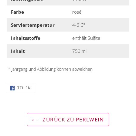
Farbe
rosé
Serviertemperatur
4-6 C°
Inhaltsstoffe
enthält Sulfite
Inhalt
750 ml
* Jahrgang und Abbildung können abweichen
AUF
TEILEN
FACEBOOK
TEILEN
ZURÜCK ZU PERLWEIN