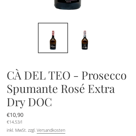
CÀ DEL TEO - Prosecco
Spumante Rosé Extra
Dry DOC
Normaler
€10,90
pro
Preis
Einzelpreis
€14,53
/
l
inkl. MwSt. zzgl.
Versandkosten