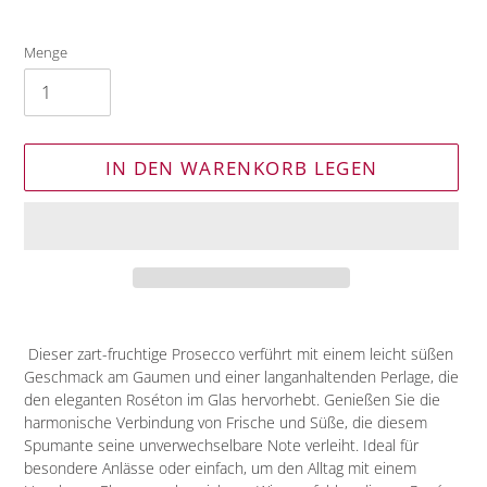
Menge
IN DEN WARENKORB LEGEN
Produkt
wird
Dieser zart-fruchtige Prosecco verführt mit einem leicht süßen
zum
Geschmack am Gaumen und einer langanhaltenden Perlage, die
Warenkorb
den eleganten Roséton im Glas hervorhebt. Genießen Sie die
hinzugefügt
harmonische Verbindung von Frische und Süße, die diesem
Spumante seine unverwechselbare Note verleiht. Ideal für
besondere Anlässe oder einfach, um den Alltag mit einem