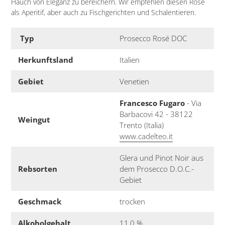
Hauch von Eleganz zu bereichern. Wir empfehlen diesen Rosé
als
Aperitif, aber auch zu Fischgerichten und Schalentieren.
Typ
Prosecco Rosé DOC
Herkunftsland
Italien
Gebiet
Venetien
Francesco Fugaro
- Via
Barbacovi 42 - 38122
Weingut
Trento (Italia)
www.cadelteo.it
Glera und Pinot Noir aus
Rebsorten
dem Prosecco D.O.C.-
Gebiet
Geschmack
trocken
Alkoholgehalt
11,0 %