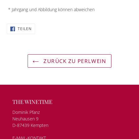
* Jahrgang und Abbildung können abweichen
AUF
TEILEN
FACEBOOK
TEILEN
ZURÜCK ZU PERLWEIN
THE WINETIME
Dominik Pfanz
Neuhausen 9
D-87439 Kempten
E-MAIL-KONTAKT