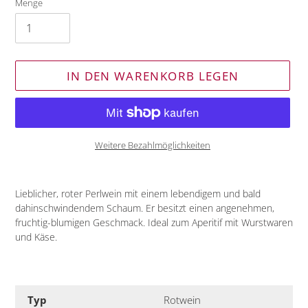
Menge
IN DEN WARENKORB LEGEN
Weitere Bezahlmöglichkeiten
Produkt
wird
Lieblicher, roter Perlwein mit einem lebendigem und bald
zum
dahinschwindendem Schaum. Er besitzt einen angenehmen,
Warenkorb
fruchtig-blumigen Geschmack. Ideal zum Aperitif mit Wurstwaren
hinzugefügt
und Käse.
Typ
Rotwein