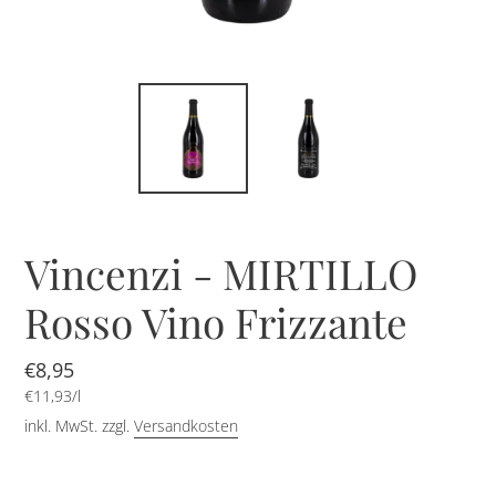
Vincenzi - MIRTILLO
Rosso Vino Frizzante
Normaler
€8,95
pro
Preis
Einzelpreis
€11,93
/
l
inkl. MwSt. zzgl.
Versandkosten