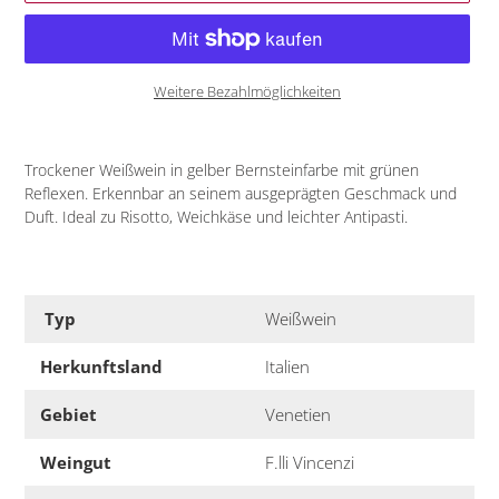
Weitere Bezahlmöglichkeiten
Produkt
wird
Trockener Weißwein in gelber Bernsteinfarbe mit grünen
zum
Reflexen. Erkennbar an seinem ausgeprägten Geschmack und
Warenkorb
Duft. Ideal zu Risotto, Weichkäse und leichter Antipasti.
hinzugefügt
Typ
Weißwein
Herkunftsland
Italien
Gebiet
Venetien
Weingut
F.lli Vincenzi