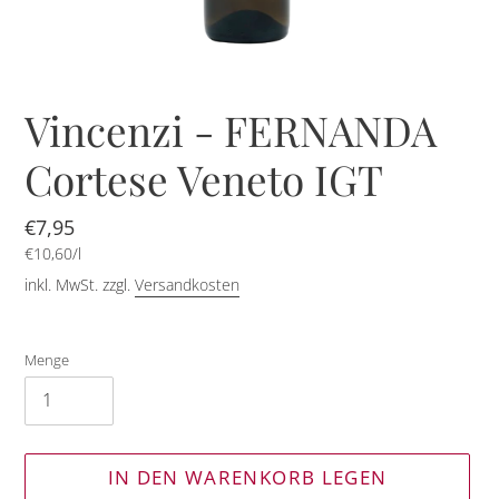
Vincenzi - FERNANDA
Cortese Veneto IGT
Normaler
€7,95
pro
Preis
Einzelpreis
€10,60
/
l
inkl. MwSt. zzgl.
Versandkosten
Menge
IN DEN WARENKORB LEGEN