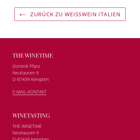
ZURÜCK ZU WEISSWEIN ITALIEN
THE WINETIME
Dominik Pfanz
Neuhausen 9
D-87439 Kempten
E-MAIL-KONTAKT
WINETASTING
THE WINETIME
Neuhausen 9
D-87439 Kempten