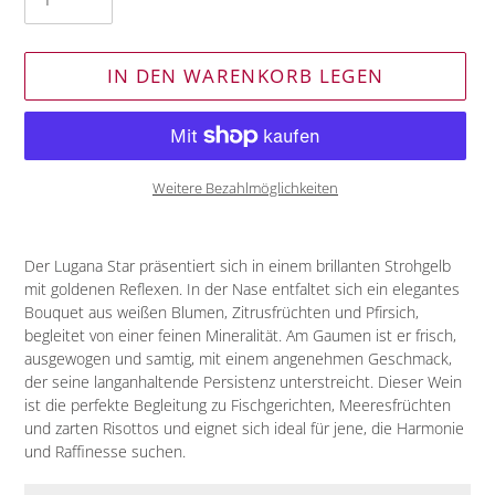
IN DEN WARENKORB LEGEN
Weitere Bezahlmöglichkeiten
Produkt
wird
Der Lugana Star präsentiert sich in einem brillanten Strohgelb
zum
mit goldenen Reflexen. In der Nase entfaltet sich ein elegantes
Warenkorb
Bouquet aus weißen Blumen, Zitrusfrüchten und Pfirsich,
hinzugefügt
begleitet von einer feinen Mineralität. Am Gaumen ist er frisch,
ausgewogen und samtig, mit einem angenehmen Geschmack,
der seine langanhaltende Persistenz unterstreicht. Dieser Wein
ist die perfekte Begleitung zu Fischgerichten, Meeresfrüchten
und zarten Risottos und eignet sich ideal für jene, die Harmonie
und Raffinesse suchen.