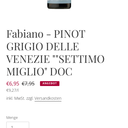
Fabiano - PINOT
GRIGIO DELLE
VENEZIE ""SETTIMO
MIGLIO" DOC
Sonderpreis
€6,95
Normaler
€7,95
ANGEBOT
pro
Einzelpreis
€9,27
/
l
Preis
inkl. MwSt. zzgl.
Versandkosten
Menge