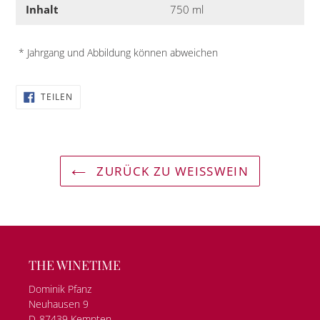
Inhalt
750 ml
* Jahrgang und Abbildung können abweichen
AUF
TEILEN
FACEBOOK
TEILEN
ZURÜCK ZU WEISSWEIN
THE WINETIME
Dominik Pfanz
Neuhausen 9
D-87439 Kempten