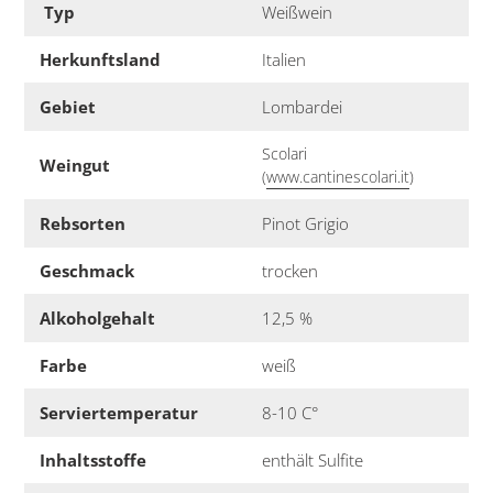
Typ
Weißwein
Herkunftsland
Italien
Gebiet
Lombardei
Scolari
Weingut
(
www.cantinescolari.it
)
Rebsorten
Pinot Grigio
Geschmack
trocken
Alkoholgehalt
12,5 %
Farbe
weiß
Serviertemperatur
8-10 C°
Inhaltsstoffe
enthält Sulfite