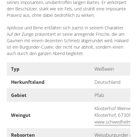
seines imposanten, unübertroffen langen Bartes. Er verkörpert
hinzugefügt
den Beschützer, stark wie ein Fels, und strahlt eine imposante
Präsenz aus, ohne dabei bedrohlich zu wirken.
Aprikose und Birne entfalten sich zuerst in seinem Charakter.
Auf der Zunge präsentiert er seine anregende Frische, die am
Gaumen mit einem dezenten Schmelz abgerundet wird. Halvard
ist ein Burgunder-Cuvée, der nicht nur abholt, sondern einen
auch durch den ganzen Abend begleitet.
Typ
Weißwein
Herkunftsland
Deutschland
Gebiet
Pfalz
Klosterhof Weinvert
Weingut
Klosterhof, 67308 Zel
www.schwedhelm-zel
Rebsorten
Weissburgunder & 