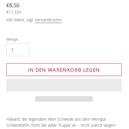
Normaler
€8,50
pro
Preis
Einzelpreis
€11,33
/
l
inkl. MwSt. zzgl.
Versandkosten
Menge
IN DEN WARENKORB LEGEN
Produkt
wird
Halvard, der legendäre Alter Schwede aus dem Weingut
zum
Schwedhelm, führt die wilde Truppe an – nicht zuletzt wegen
Warenkorb