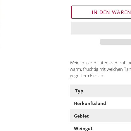
IN DEN WARE
Produkt
wird
Wein in klarer, intensiver, rub
zum
warm, fruchtig mit weichen T
Warenkorb
gegrilltem Fleisch.
hinzugefügt
Typ
Herkunftsland
Gebiet
Weingut