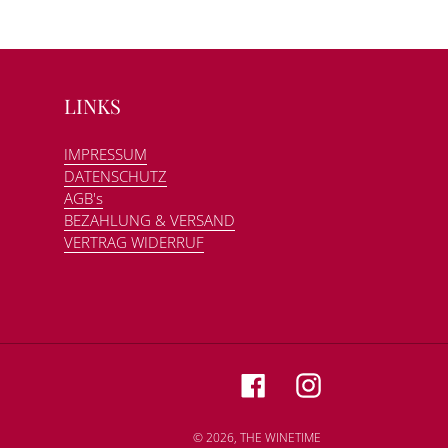
LINKS
IMPRESSUM
DATENSCHUTZ
AGB's
BEZAHLUNG & VERSAND
VERTRAG WIDERRUF
Facebook
Instagram
© 2026,
THE WINETIME