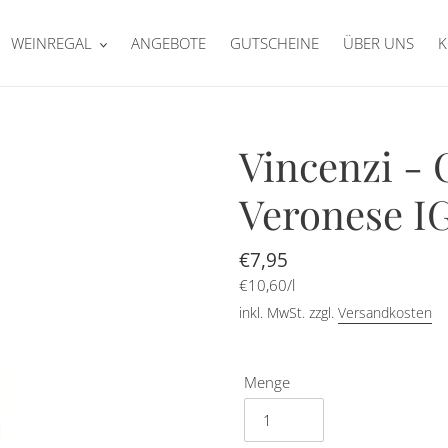
WEINREGAL
ANGEBOTE
GUTSCHEINE
ÜBER UNS
K
Vincenzi -
Veronese I
Normaler
€7,95
pro
Preis
Einzelpreis
€10,60
/
l
inkl. MwSt. zzgl.
Versandkosten
Menge