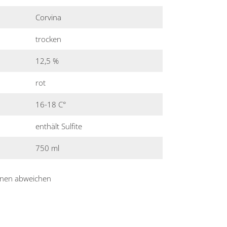
Corvina
trocken
12,5 %
rot
16-18 C°
enthält Sulfite
750 ml
nnen abweichen