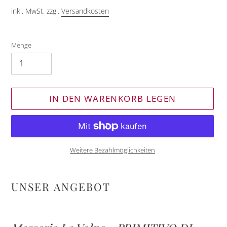
inkl. MwSt. zzgl.
Versandkosten
Menge
IN DEN WARENKORB LEGEN
Weitere Bezahlmöglichkeiten
Produkt
wird
UNSER ANGEBOT
zum
Warenkorb
hinzugefügt