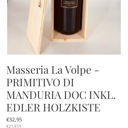
Masseria La Volpe -
PRIMITIVO DI
MANDURIA DOC INKL.
EDLER HOLZKISTE
Normaler
€32,95
pro
Preis
Einzelpreis
€21,97
/
l